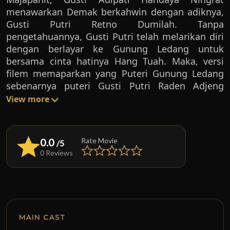
menawarkan Demak berkahwin dengan adiknya,
Gusti Putri Retno Dumilah. Tanpa
pengetahuannya, Gusti Putri telah melarikan diri
dengan berlayar ke Gunung Ledang untuk
bersama cinta hatinya Hang Tuah. Maka, versi
filem memaparkan yang Puteri Gunung Ledang
sebenarnya puteri Gusti Putri Raden Adjeng
Retno Dumilah dari Majapahit yang merajuk dan
View more
membawa diri ke Gunung Ledang. Beliau
sebenarnya menunggu masa untuk bertemu
dengan Hang Tuah yang pernah ke Majapahit.
0.0
Rate Movie
/5
Walau bagaimanapun, halangan berlaku di
0 Reviews
antara Puteri Gunung Ledang dan Hang Tuah
apabila abang Gusti Putri, Gusti Adipati terpaksa
mengahwinkan Gusti Putri dengan Sultan
Melaka, Sultan Mahmud pula. Utusan
peminangan diutus dan diketuai oleh Hang Tuah
MAIN CAST
sendiri. Akhirnya, setelah pelbagai cabaran, Gusti