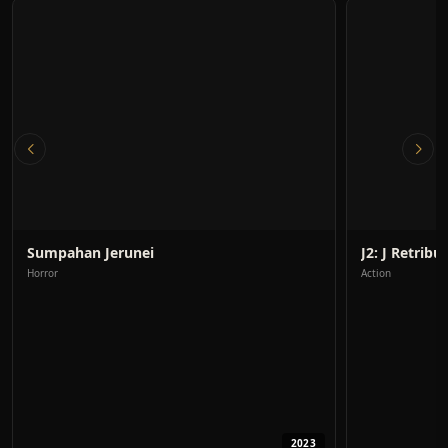
Sumpahan Jerunei
J2: J Retribus
Horror
Action
2023