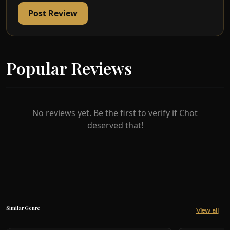
Tuah lari ke dalam hutan untuk mencari Gusti
Post Review
Putri. Tuah tidak sempat tiba sebelum Subuh,
tetapi Gusti dapat melihatnya. Mereka
mengucapkan deklarasi cinta sesama sendiri
meskipun tidak dapat bertemu.
Popular Reviews
No reviews yet. Be the first to verify if Chot
deserved that!
Similar Genre
View all