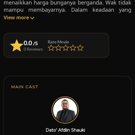
menaikkan harga bunganya berganda. Wak tidak
mampu membayarnya. Dalam keadaan yang
terdesak, mereka berempat merancang untuk
View more
merompak Tauke Wong, hanya kerana untuk
mendapatkan kembali kerongsang tersebut
dengan lagak seperti Robin Hood abad baru.
0.0
Rate Movie
/5
Leman mendesak agar mereka mengajar Tauke
0 Reviews
Wong dengan merompak apa sahaja barang yang
ada di kedai pajak itu. Sahabat yang lain tidak
bersetuju dengan ide Leman kerana mereka
sebenarnya bukanlah pencuri dan jauh di sudut
hati, mereka sebetulnya takut dengan akibat
MAIN CAST
yang bakal menimpa. Namun, Leman
kemudiannya telah menarik diri di saat akhir.
Rancangan harus diteruskan dan persiapan rapi
diatur. Setelah melakukan beberapa siri latihan,
perbincangan dan strategi, akhirnya hari yang
ditunggu-tunggu pun tiba bagi membuktikan
Dato' Afdlin Shauki
kejantanan mereka. Tanpa diduga, kejutan telah