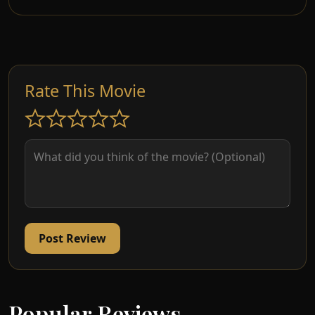
menanti mereka di kedai Tauke Wong. Kedai
tersebut telahpun dirompak terlebih dahulu oleh
orang lain! Lebih malang lagi mereka berempat
yang terpalit lumpurnya. Dengan sarung kaki
wanita sebagai topeng dan timun serta terung
Rate This Movie
yang dibalut bagi menampakkan seperti senjata,
mereka telah ditahan polis ketika di kedai Tauke
Wong, atas cubaan merompak. Hanya Jerry yang
terlepas kerana berada di dalam kereta yang
bakal mereka gunakan untuk melarikan diri.
Kawan-kawan yang berada di lokap mula
mencurigai Jerry. Ini kerana Jerry mempunyai
beban hutang akibat suka berjudi. Namun
begitu, Jerry jugalah harapan kawan-kawannya
Post Review
untuk membuktikan yang mereka tidak bersalah
dan seterusnya mendapatkan kembali
kerongsang nenek Wak.
Popular Reviews