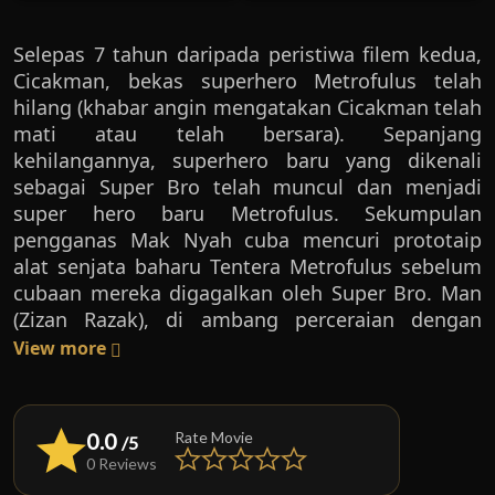
Selepas 7 tahun daripada peristiwa filem kedua,
Cicakman, bekas superhero Metrofulus telah
hilang (khabar angin mengatakan Cicakman telah
mati atau telah bersara). Sepanjang
kehilangannya, superhero baru yang dikenali
sebagai Super Bro telah muncul dan menjadi
super hero baru Metrofulus. Sekumpulan
pengganas Mak Nyah cuba mencuri prototaip
alat senjata baharu Tentera Metrofulus sebelum
cubaan mereka digagalkan oleh Super Bro. Man
(Zizan Razak), di ambang perceraian dengan
isterinya, Linda (Lisa Surihani), berebut hak
View more
penjagaan anak mereka, Boboy (Rykarl Iskandar).
Inspektor Adam Faiz (Fizz Fairuz) pula merupakan
kawan lama Linda dan adik kepada Komisioner
0.0
Rate Movie
/5
Kahar (Rashidi Ishak). Man tinggal di rumah
0 Reviews
rakannya, Jojo (Bell Ngasri). Pada satu malam, dia