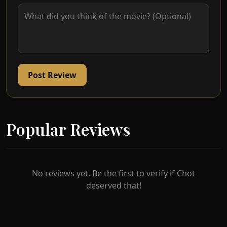
serum yang memberi dia keupayaan seperti
Cicakman. Bermula dari saat itu, barulah dia
berjaya mencari potensi sebenarnya. Dia secara
beransur-ansur memperoleh keupayaannya
dengan lidah, bergerak laju dalam pertempuran,
memanjat dinding dan sebagainya. Setelah itu,
Post Review
Cicakman sekali lagi bertemu dengan samseng
yang menganggu gadis itu dan mengalahkan
mereka. Perjuangan Man mempertahankan
rumah tangganya, pencerobohan Adam, dan
Popular Reviews
usaha untuk menyelamatkan keretapi yang
dirampas oleh sekumpulan samseng, gagal
kerana Super Bro campur tangan. Orang ramai
tidak lagi peduli dengan usaha Cicakman untuk
No reviews yet. Be the first to verify if Chot
menyelamatkan keadaan dan lebih mengagumi
deserved that!
Super Bro. Cicakman kemudiannya telah
dibelasah oleh Super Bro. Terdapat satu ketika,
Man campur tangan dengan kerja baru Linda