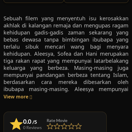
Sebuah filem yang menyentuh isu kerosakkan
akhlak di kalangan remaja dan mengupas ragam
kehidupan gadis-gadis zaman sekarang yang
bebas dewasa tanpa bimbingan ibubapa yang
terlalu sibuk mencari wang bagi menyara
kehidupan. Aleesya, Sofea dan Hani merupakan
tiga rakan rapat yang mempunyai latarbelakang
keluarga yang berbeza. Masing-masing juga
mempunyai pandangan berbeza tentang Islam,
berdasarkan cara mereka dibesarkan oleh
ibubapa masing-masing. Aleesya mempunyai
didikan agama yang asas – boleh mengaji dan
View more
tahu sembahyang. Namun, membesar dalam
persekitaran yang serba moden dan sosial
menyebabkan dia leka pada tuntutan agama.
0.0
Rate Movie
/5
Sofea pula dibesarkan tanpa didikan agama dan
0 Reviews
dalam suasana serba kebaratan, Sofea tidak