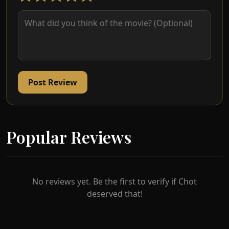
tinggalnya. Perbezaan latar belakang tidak
menghalang persahabatan mereka bertiga
sehingga kemunculan Firdaus, sepupu Aleesya
yang warak. Atas permintaan ayah Aleesya dan
rasa tanggungjawabnya untuk mendidik saudara
Islam yang terlencong, Firdaus seringkali cuba
menasihati Aleesya yang lalai dan leka dengan
Post Review
keseronokan dunia. Firdaus yang berasal dari
kampung, datang ke Kuala Lumpur untuk
mengikuti kursus keusahawanan, dan
menumpang di rumah bapa saudaranya yang
Popular Reviews
juga bapa kepada Aleesya. Firdaus sering
mengikut setiap kali Aleesya dan rakan-rakannya
cuba untuk pergi berseronok dan berparti di
kelab malam, dan juga sering berusaha menegur
No reviews yet. Be the first to verify if Chot
tindak tanduknya, menyebabkan Aleesya berasa
deserved that!
jengkel dan membenci Firdaus kerana terlalu
‘menjaga tepi kainnya’. Namun, kehadiran Firdaus
menarik hati Sofea yang mencari ketenangan.