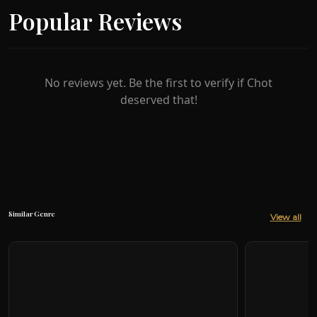
keadaan kerana ibu dan ayahnya yang sudah
Popular Reviews
bertukar karakter. Pelbagai usaha dilakukan oleh
Adruce dan adiknya Fatin, Erin dan Eric untuk
memulihkan keadaan. Tetapi, usaha tersebut
bukanlah mudah kerana Cat dan Kupan sentiasa
No reviews yet. Be the first to verify if Chot
memikirkan cara untuk mendapatkan semula
deserved that!
mesin tersebut. Begitu juga Dr. Suzana dan Prof.
Taib.
Similar Genre
View all