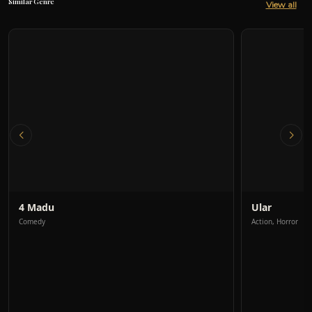
Similar Genre
View all
4 Madu
Ular
Comedy
Action, Horror