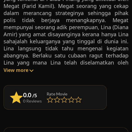
Megat (Farid Kamil). Megat seorang yang cekap
dalam merancang strateginya sehingga pihak
polis tidak berjaya menangkapnya. Megat
mempunyai seorang adik perempuan, Lina (Diana
Amir) yang amat disayanginya kerana hanya Lina
sahajalah keluarganya yang tinggal di dunia ini.
Lina langsung tidak tahu mengenai kegiatan
abangnya. Berlaku satu cubaan ragut terhadap
Lina yang mana Lina telah diselamatkan oleh
Fumi (Kamal Adli). Fumi merupakan seorang anak
View more
muda yang mempunyai masalah wang dan sering
di kejar Ah Long. Pertemuan pertama dengan
Lina telah membibitkan perasaan sayang dan
0.0
Rate Movie
/5
cinta diantara mereka sehingga mahu berkahwin.
0 Reviews
Megat yang sayangkan adiknya terpaksa
menerima Fumi sebagai adik iparnya. Megat
mula menunjukkan dunianya yang sebenar
kepada Fumi. Megat dan Fumi berkerjasama