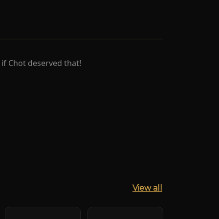
y if Chot deserved that!
View all