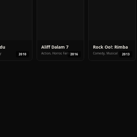
du
Aliff Dalam 7
Rock Oo!: Rimba
Dimensi
Bara Kembali
y
Action, Horror, Fantasy
Comedy, Musical
2010
2016
2013