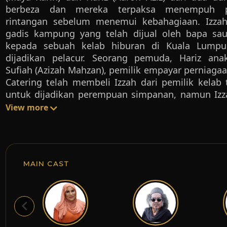
berbeza dan mereka terpaksa menempuh p
rintangan sebelum menemui kebahagiaan. Izzah
gadis kampung yang telah dijual oleh bapa sa
kepada sebuah kelab hiburan di Kuala Lumpu
dijadikan pelacur. Seorang pemuda, Hariz ana
Sufiah (Azizah Mahzan), pemilik empayar perniagaa
Catering telah membeli Izzah dari pemilik kelab 
untuk dijadikan perempuan simpanan, namun Izz
merayu Hariz supaya menikahinya untuk mengh
View more
hubungan mereka. Hariz setuju dengan syarat Izz
menuntut sebarang hak sebagai isteri. Namun sele
Hariz yang kasar dan panas baran telah jatuh cint
Izzah yang penuh dengan kelembutan. Hariz k
MAIN CAST
terpaksa menikahi Mila (Lisa Surihani), kawa
persekolahannya setelah didesak oleh Datuk Su
Mila yang amat mencintainya. Semasa Hariz 
hospital akibat kemalangan jalan raya, Datuk Sufi
menghalau Izzah keluar dari banglo Hariz dan 