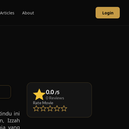
Articles
About
Login
0.0
/5
0 Reviews
Rate Movie
indu ini
n, Izzah
nia yang