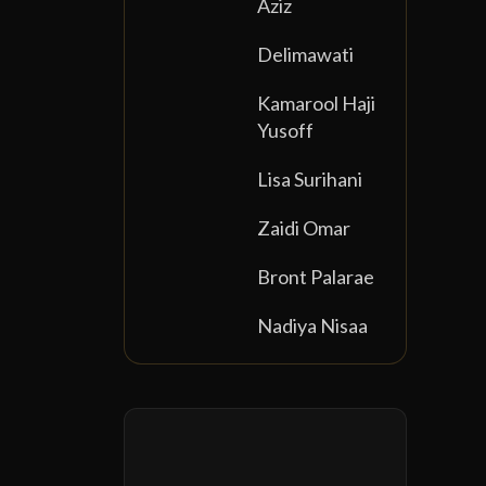
Aziz
Maya Karin
Dato' Aaron Azi
Delimawati
Kamarool Haji
Yusoff
Lisa Surihani
Zaidi Omar
Bront Palarae
Nadiya Nisaa