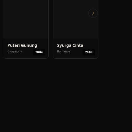
Puteri Gunung
Syurga Cinta
3 Temujanji
Ledang
Biography
Romance
Romance, Comed
2004
2009