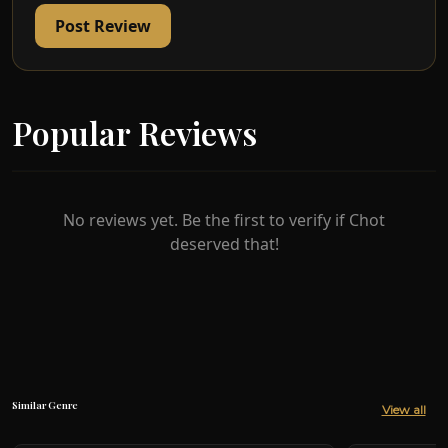
meruntuhkan perkahwinan Daniel Lee dan Bella.
Post Review
Adakan cinta Daniel Lee dan Bella dapat
dipertahankan?
Popular Reviews
No reviews yet. Be the first to verify if Chot
deserved that!
Similar Genre
View all