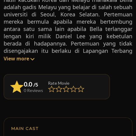
adalah gadis Melayu yang belajar di salah sebuah
universiti di Seoul, Korea Selatan. Pertemuan
mereka bermula apabila mereka bertembung
antara satu sama lain apabila Bella terlanggar
lengan kiri milik Daniel Lee yang kebetulan
berada di hadapannya. Pertemuan yang tidak
disengajakan itu berlaku di Lapangan Terbang
Antarabangsa Incheon, Korea Selatan semasa
View more
Bella ingin pulang ke Malaysia untuk
menghabiskan cuti semesternya. Setelah sampai
di Malaysia Bella terus berjumpa dengan Kak
0.0
Rate Movie
/5
Longnya (Dira Abu Zahar) untuk melepaskan
0 Reviews
perasaan rindu yang menebal. Suatu hari Kak
Long menyuruh Bella membuat kimchi sempena
majlis menyambut kedatangan presiden syarikat
tempat kak longnya bekerja ke Malaysia. Bella
sangat terkejut menerima kenyataan bahawa
MAIN CAST
Presiden syarikat kak Longnya yang ingin