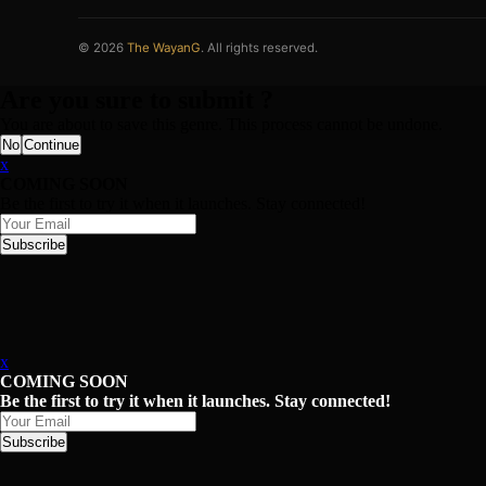
© 2026
The WayanG
. All rights reserved.
Are you sure to submit ?
You are about to save this genre. This process cannot be undone.
No
Continue
x
COMING SOON
Be the first to try it when it launches. Stay connected!
Subscribe
x
COMING SOON
Be the first to try it when it launches. Stay connected!
Subscribe