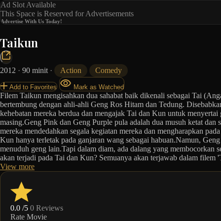
Ad Slot Available
This Space is Reserved for Advertisements
Advertise With Us Today!
Taikun
2012
·
90 minit
·
Action
Comedy
Add to Favorites
Mark as Watched
Filem Taikun mengisahkan dua sahabat baik dikenali sebagai Tai (A
bertembung dengan ahli-ahli Geng Ros Hitam dan Tedung. Disebabkan
kehebatan mereka berdua dan mengajak Tai dan Kun untuk menyertai
masing.Geng Pink dan Geng Purple pula adalah dua musuh ketat dan 
mereka mendedahkan segala kegiatan mereka dan mengharapkan pada T
Kun hanya terletak pada ganjaran wang sebagai habuan.Namun, Geng 
menuduh geng lain.Tapi dalam diam, ada dalang yang membocorkan s
akan terjadi pada Tai dan Kun? Semuanya akan terjawab dalam filem '
View more
0.0
/5
0 Reviews
Rate Movie