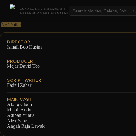
CONNECTING MALAYSIA'S
ENTERTAINMENT INDUSTRY
No Trailer
DIRECTOR
Ismail Bob Hasim
PRODUCER
Mejar David Teo
SCRIPT WRITER
Fadzil Zahari
MAIN CAST
Along Cham
Mikail Andre
Adibah Yunus
Alex Yanz
Angah Raja Lawak