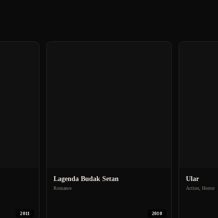
Lagenda Budak Setan
Ular
Romance
Action, Horror
2011
2010