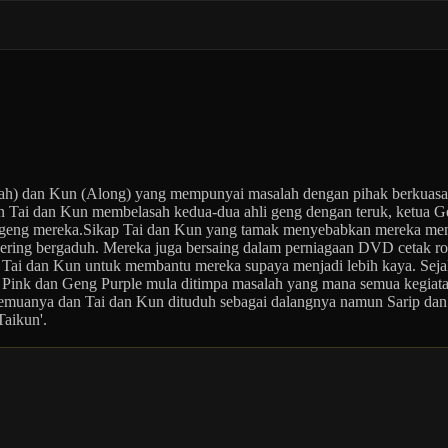
ngah) dan Kun (Along) yang mempunyai masalah dengan pihak berkuas
 Tai dan Kun membelasah kedua-dua ahli geng dengan teruk, ketua Ge
 geng mereka.Sikap Tai dan Kun yang tamak menyebabkan mereka men
sering bergaduh. Mereka juga bersaing dalam perniagaan DVD cetak 
ai dan Kun untuk membantu mereka supaya menjadi lebih kaya. Sejak
Pink dan Geng Purple mula ditimpa masalah yang mana semua kegiatan
emuanya dan Tai dan Kun dituduh sebagai dalangnya namun Sarip dan
Taikun'.